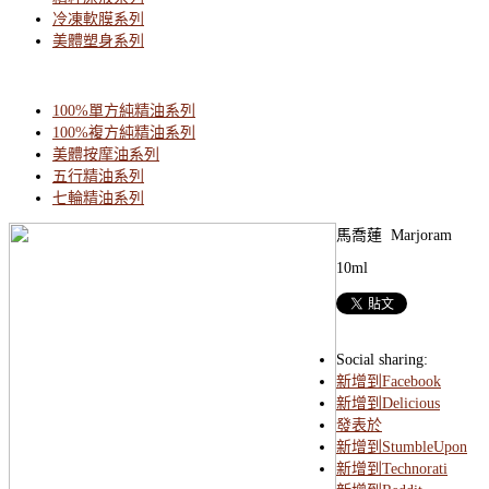
冷凍軟膜系列
美體塑身系列
100%單方純精油系列
100%複方純精油系列
美體按摩油系列
五行精油系列
七輪精油系列
馬喬蓮 Marjoram
10ml
Social sharing:
新增到Facebook
新增到Delicious
發表於
新增到StumbleUpon
新增到Technorati