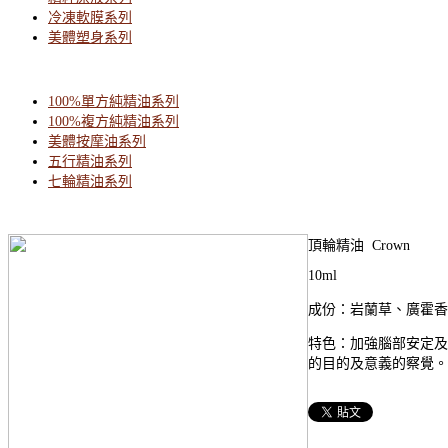
冷凍軟膜系列
美體塑身系列
100%單方純精油系列
100%複方純精油系列
美體按摩油系列
五行精油系列
七輪精油系列
頂輪精油 Crown
10ml
成份：岩蘭草、廣霍香
特色：加強腦部安定及
的目