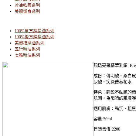
冷凍軟膜系列
美體塑身系列
100%單方純精油系列
100%複方純精油系列
美體按摩油系列
五行精油系列
七輪精油系列
靚透亮采精華乳霜 Pretty B
成份：傳明酸、桑白皮
尿酸、突厥薔薇花水
特色：輕盈不黏膩的精
肌因，為晦暗的肌膚
適用肌膚：黯沉、粗
容量:50ml
建議